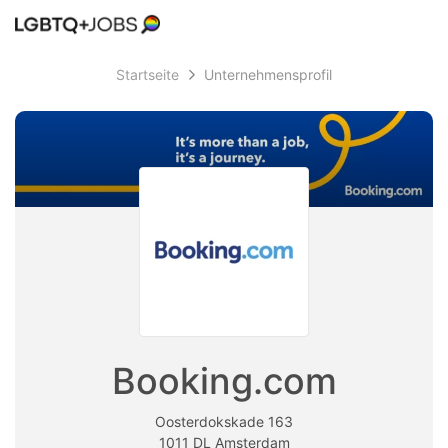
Accessibility
Modus
Me
aktivieren
Startseite
Unternehmensprofil
zur
öff
Navigation
zum
Inhalt
Booking.com
Oosterdokskade 163
1011 DL Amsterdam