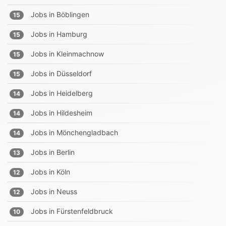
Jobs in
Böblingen
15
Jobs in
Hamburg
15
Jobs in
Kleinmachnow
15
Jobs in
Düsseldorf
15
Jobs in
Heidelberg
14
Jobs in
Hildesheim
14
Jobs in
Mönchengladbach
14
Jobs in
Berlin
13
Jobs in
Köln
12
Jobs in
Neuss
12
Jobs in
Fürstenfeldbruck
10