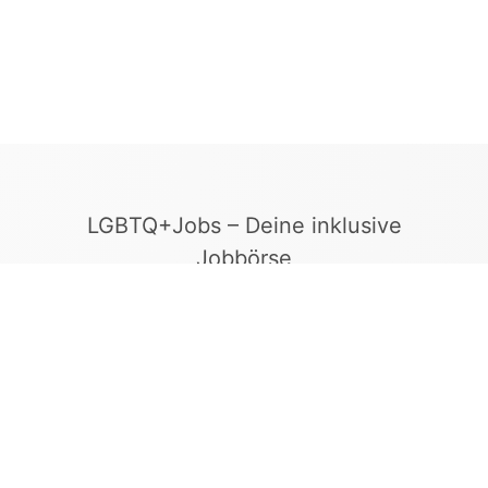
LGBTQ+Jobs – Deine inklusive
Jobbörse
Finde Arbeitgeber, die Vielfalt und
Gleichberechtigung leben. In unserer kuratierten
Jobbörse erscheinen ausschließlich
Stellenangebote geprüfter Arbeitgeber, die ein
offenes und diskriminierungsfreies Arbeitsumfeld
bieten.