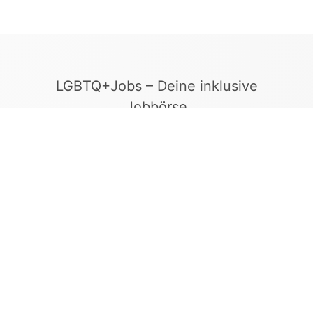
LGBTQ+Jobs – Deine inklusive
Jobbörse
Finde Arbeitgeber, die Vielfalt und
Gleichberechtigung leben. In unserer kuratierten
Jobbörse erscheinen ausschließlich
Stellenangebote geprüfter Arbeitgeber, die ein
offenes und diskriminierungsfreies Arbeitsumfeld
bieten.
Kontakt
LGBTQ+Jobs