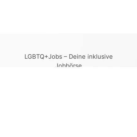
LGBTQ+Jobs – Deine inklusive
Jobbörse
Finde Arbeitgeber, die Vielfalt und
Gleichberechtigung leben. In unserer kuratierten
Jobbörse erscheinen ausschließlich
Stellenangebote geprüfter Arbeitgeber, die ein
offenes und diskriminierungsfreies Arbeitsumfeld
bieten.