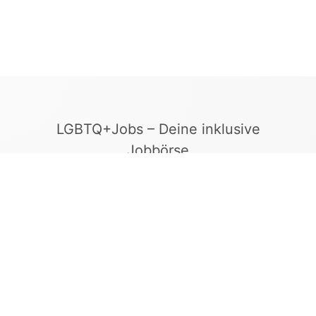
LGBTQ+Jobs – Deine inklusive
Jobbörse
Finde Arbeitgeber, die Vielfalt und
Gleichberechtigung leben. In unserer kuratierten
Jobbörse erscheinen ausschließlich
Stellenangebote geprüfter Arbeitgeber, die ein
offenes und diskriminierungsfreies Arbeitsumfeld
bieten.