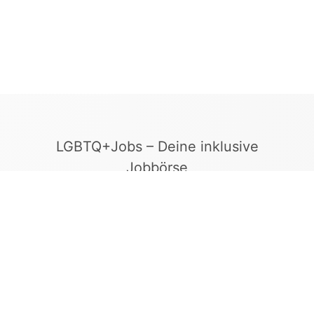
LGBTQ+Jobs – Deine inklusive
Jobbörse
Finde Arbeitgeber, die Vielfalt und
Gleichberechtigung leben. In unserer kuratierten
Jobbörse erscheinen ausschließlich
Stellenangebote geprüfter Arbeitgeber, die ein
offenes und diskriminierungsfreies Arbeitsumfeld
bieten.