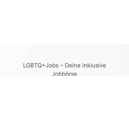
LGBTQ+Jobs – Deine inklusive
Jobbörse
Finde Arbeitgeber, die Vielfalt und
Gleichberechtigung leben. In unserer kuratierten
Jobbörse erscheinen ausschließlich
Stellenangebote geprüfter Arbeitgeber, die ein
offenes und diskriminierungsfreies Arbeitsumfeld
bieten.