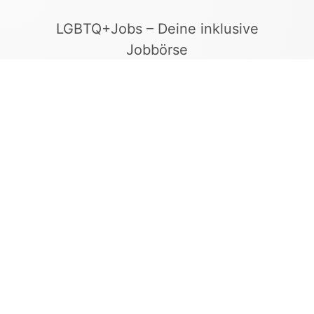
LGBTQ+Jobs – Deine inklusive
Jobbörse
Finde Arbeitgeber, die Vielfalt und
Gleichberechtigung leben. In unserer kuratierten
Jobbörse erscheinen ausschließlich
Stellenangebote geprüfter Arbeitgeber, die ein
offenes und diskriminierungsfreies Arbeitsumfeld
bieten.
Kontakt
LGBTQ+Jobs
+49 155 65 27 05 27
info@lgbtqjobs.de