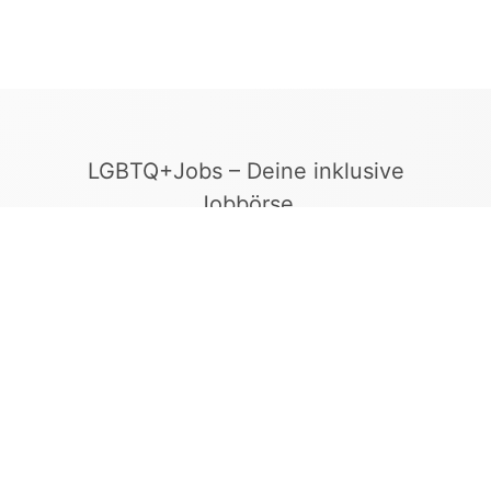
LGBTQ+Jobs – Deine inklusive
Jobbörse
Finde Arbeitgeber, die Vielfalt und
Gleichberechtigung leben. In unserer kuratierten
Jobbörse erscheinen ausschließlich
Stellenangebote geprüfter Arbeitgeber, die ein
offenes und diskriminierungsfreies Arbeitsumfeld
bieten.
Kontakt