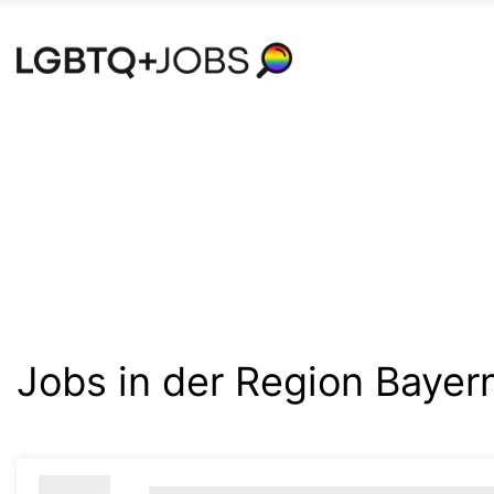
Accessibility
Modus
aktivieren
zur
Navigation
zum
Inhalt
Jobs in der Region Bayer