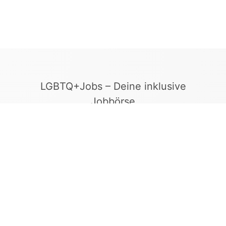
LGBTQ+Jobs – Deine inklusive
Jobbörse
Finde Arbeitgeber, die Vielfalt und
Gleichberechtigung leben. In unserer kuratierten
Jobbörse erscheinen ausschließlich
Stellenangebote geprüfter Arbeitgeber, die ein
offenes und diskriminierungsfreies Arbeitsumfeld
bieten.
Kontakt