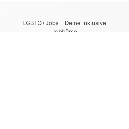
LGBTQ+Jobs – Deine inklusive
Jobbörse
Finde Arbeitgeber, die Vielfalt und
Gleichberechtigung leben. In unserer kuratierten
Jobbörse erscheinen ausschließlich
Stellenangebote geprüfter Arbeitgeber, die ein
offenes und diskriminierungsfreies Arbeitsumfeld
bieten.
Kontakt
LGBTQ+Jobs
+49 155 65 27 05 27