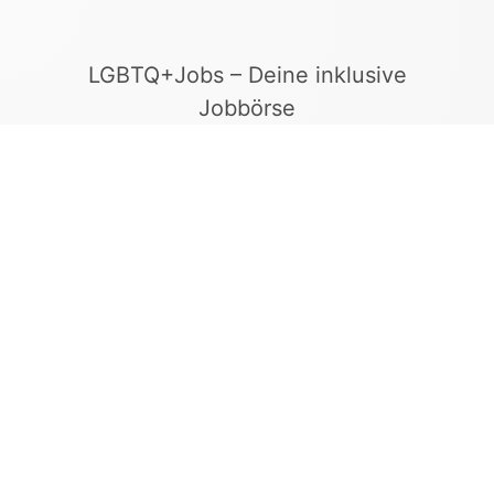
LGBTQ+Jobs – Deine inklusive
Jobbörse
Finde Arbeitgeber, die Vielfalt und
Gleichberechtigung leben. In unserer kuratierten
Jobbörse erscheinen ausschließlich
Stellenangebote geprüfter Arbeitgeber, die ein
offenes und diskriminierungsfreies Arbeitsumfeld
bieten.
Kontakt
LGBTQ+Jobs
+49 155 65 27 05 27