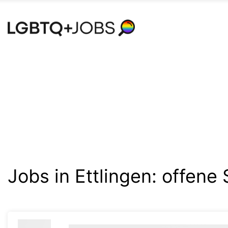
Accessibility
Modus
aktivieren
zur
Navigation
zum
Inhalt
Jobs in Ettlingen:
offene 