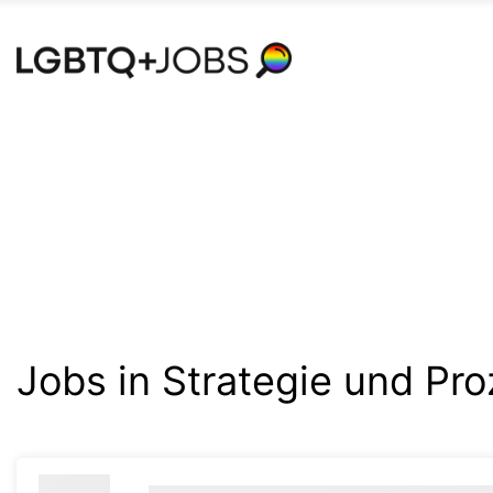
Accessibility
Modus
aktivieren
zur
Navigation
zum
Inhalt
Jobs in Strategie und Pro