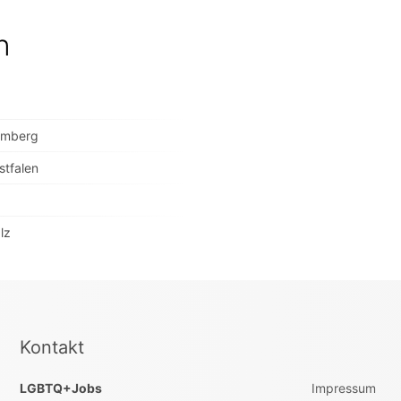
n
temberg
stfalen
lz
Kontakt
LGBTQ+Jobs
Impressum