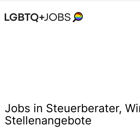
Accessibility
Modus
aktivieren
zur
Navigation
zum
Inhalt
Jobs in Steuerberater, W
Stellenangebote