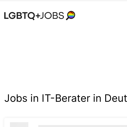
Accessibility
Modus
aktivieren
zur
Navigation
zum
Inhalt
Jobs in IT-Berater in Deu