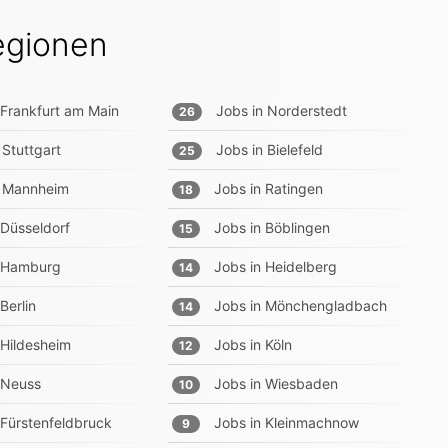
egionen
Frankfurt am Main
Jobs in
Norderstedt
26
Stuttgart
Jobs in
Bielefeld
25
Mannheim
Jobs in
Ratingen
18
Düsseldorf
Jobs in
Böblingen
15
Hamburg
Jobs in
Heidelberg
14
Berlin
Jobs in
Mönchengladbach
14
Hildesheim
Jobs in
Köln
12
Neuss
Jobs in
Wiesbaden
10
Fürstenfeldbruck
Jobs in
Kleinmachnow
9