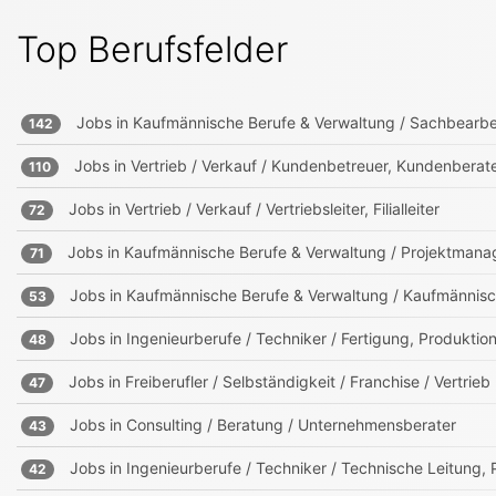
Top Berufsfelder
Jobs in
Kaufmännische Berufe & Verwaltung / Sachbearbe
142
Jobs in
Vertrieb / Verkauf / Kundenbetreuer, Kundenberat
110
Jobs in
Vertrieb / Verkauf / Vertriebsleiter, Filialleiter
72
Jobs in
Kaufmännische Berufe & Verwaltung / Projektmanag
71
Jobs in
Kaufmännische Berufe & Verwaltung / Kaufmännisch
53
Jobs in
Ingenieurberufe / Techniker / Fertigung, Produktio
48
Jobs in
Freiberufler / Selbständigkeit / Franchise / Vertrieb
47
Jobs in
Consulting / Beratung / Unternehmensberater
43
Jobs in
Ingenieurberufe / Techniker / Technische Leitung, P
42