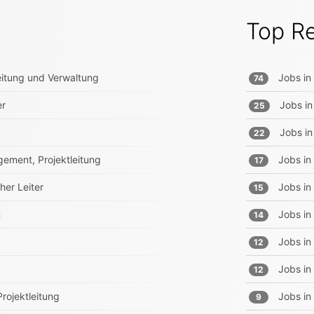
Top R
itung und Verwaltung
Jobs in
74
er
Jobs in
25
Jobs in
22
ement, Projektleitung
Jobs in
17
er Leiter
Jobs in
15
n
Jobs in
14
Jobs in
12
Jobs in
12
rojektleitung
Jobs in
9