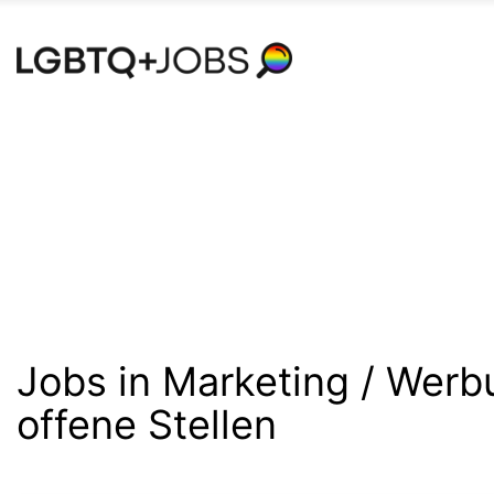
Accessibility
Modus
aktivieren
zur
Navigation
zum
Inhalt
Jobs in Marketing / Werbu
offene Stellen