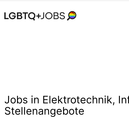
Accessibility
Modus
aktivieren
zur
Navigation
zum
Inhalt
Jobs in Elektrotechnik, I
Stellenangebote