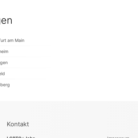
gen
furt am Main
nheim
ngen
eld
lberg
Kontakt