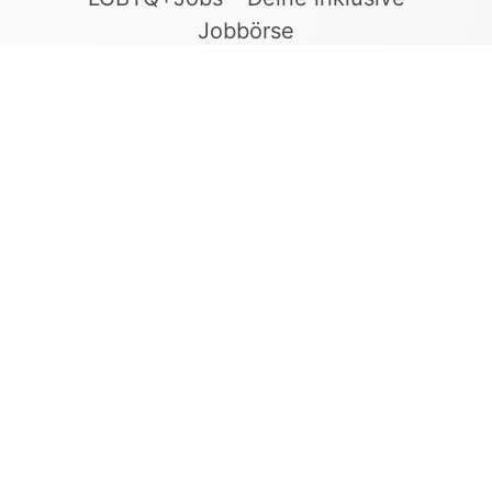
Jobbörse
Finde Arbeitgeber, die Vielfalt und
Gleichberechtigung leben. In unserer kuratierten
Jobbörse erscheinen ausschließlich
Stellenangebote geprüfter Arbeitgeber, die ein
offenes und diskriminierungsfreies Arbeitsumfeld
bieten.
Kontakt
LGBTQ+Jobs
+49 155 65 27 05 27
info@lgbtqjobs.de