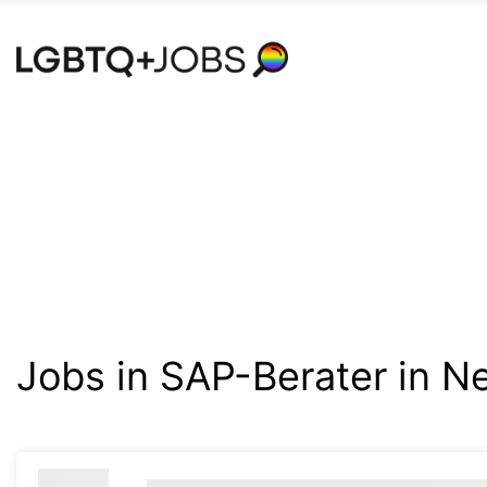
Accessibility
Modus
aktivieren
zur
Navigation
zum
Inhalt
Jobs in SAP-Berater in N