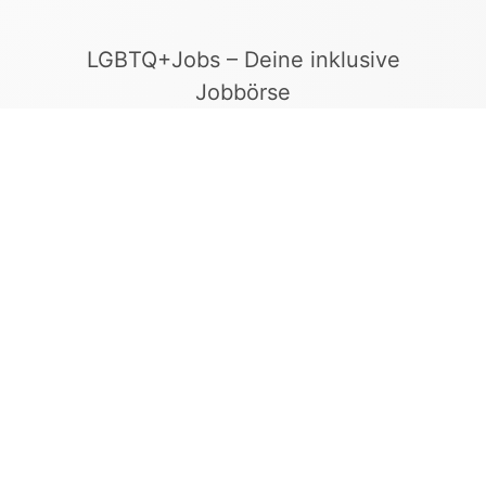
LGBTQ+Jobs – Deine inklusive
Jobbörse
Finde Arbeitgeber, die Vielfalt und
Gleichberechtigung leben. In unserer kuratierten
Jobbörse erscheinen ausschließlich
Stellenangebote geprüfter Arbeitgeber, die ein
offenes und diskriminierungsfreies Arbeitsumfeld
bieten.
Kontakt
LGBTQ+Jobs
+49 155 65 27 05 27
info@lgbtqjobs.de