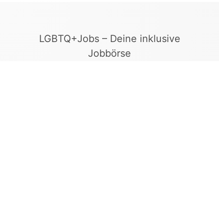
LGBTQ+Jobs – Deine inklusive
Jobbörse
Finde Arbeitgeber, die Vielfalt und
Gleichberechtigung leben. In unserer kuratierten
Jobbörse erscheinen ausschließlich
Stellenangebote geprüfter Arbeitgeber, die ein
offenes und diskriminierungsfreies Arbeitsumfeld
bieten.
Kontakt
LGBTQ+Jobs
+49 155 65 27 05 27