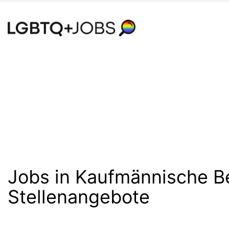
Accessibility
Modus
aktivieren
zur
Navigation
zum
Inhalt
Jobs in Kaufmännische Be
Stellenangebote