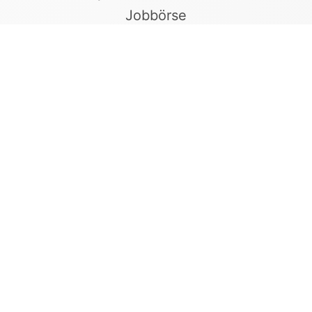
Jobbörse
Finde Arbeitgeber, die Vielfalt und
Gleichberechtigung leben. In unserer kuratierten
Jobbörse erscheinen ausschließlich
Stellenangebote geprüfter Arbeitgeber, die ein
offenes und diskriminierungsfreies Arbeitsumfeld
bieten.
Kontakt
LGBTQ+Jobs
+49 155 65 27 05 27
info@lgbtqjobs.de
Impressum