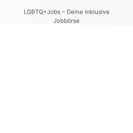
LGBTQ+Jobs – Deine inklusive
Jobbörse
Finde Arbeitgeber, die Vielfalt und
Gleichberechtigung leben. In unserer kuratierten
Jobbörse erscheinen ausschließlich
Stellenangebote geprüfter Arbeitgeber, die ein
offenes und diskriminierungsfreies Arbeitsumfeld
bieten.
Kontakt
LGBTQ+Jobs
+49 155 65 27 05 27
info@lgbtqjobs.de